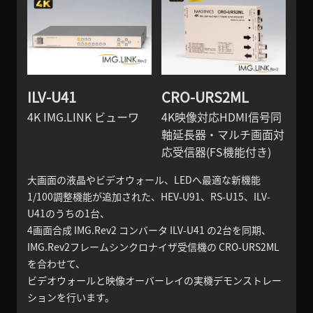
ILV-U41
CRO-URS2ML
4K IMG.LINK ビューワ
4K映像対応HDMI信号同
軸延長器・マルチ画面対
応受信器(FS機能付き)
大画面の液晶やビデオウォール、LEDへ最適な新機能
1/100調整機能が追加された、HEV-U91、RS-U15、ILV-
U41のうちの1台、
4画面合成 IMG.Rev2 コンバータ ILV-U41 の2台を同期、
IMG.Rev2フレームシンクロナイザ受信機の CRO-URS2ML
を合わせて、
ビデオウォールと映像オーバーレイの実機デモンストレー
ションを行います。