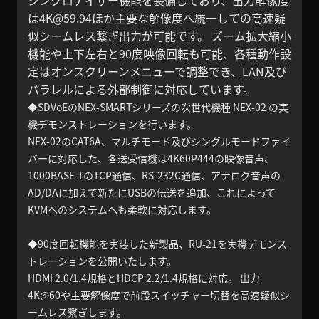
シンクロナイザー機能を装備しており、出力解像度
は4K@59.94ほか主要な解像度へ統一しての高速疑
似シームレス繋ぎ出力が可能です。 ズーム拡大縮小
機能や上下左右と90度映像回転も可能、各種動作設
定はオンスクリーンメニューで調整でき、LAN及び
パラレルによる外部制御に対応しています。
◆SDVoEのNEX-SMARTシリーズの次世代機種 NEX-02 の実
機デモンストレーションを行います。
NEX-02のCAT6A、マルチモード及びシングルモードファイ
バーに対応した、各送受信機は4K60P444の映像音声、
1000BASE-TのTCP通信、RS-232C通信、アナログ音声の
AD/DAに加えて新たにUSBの伝送を追加、これによって
KVMへのシステムへも柔軟に対応します。
◆90度回転機能を実装した新製品、RU-21を実機デモンス
トレーションを公開いたします。
HDMI 2.0/1.4規格とHDCP 2.2/1.4規格に対応。 出力
4K@60や主要解像度で前段スイッチャー切替を高速疑似シ
ームレス繋ぎします。