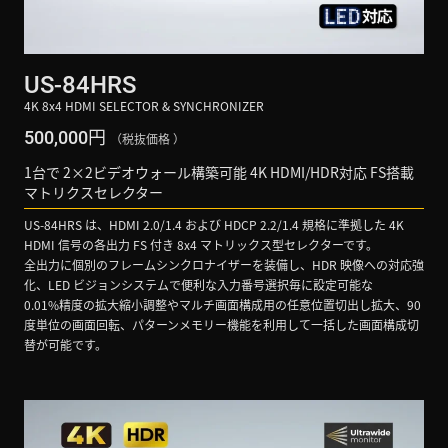
US-84HRS
4K 8x4 HDMI SELECTOR & SYNCHRONIZER
円
500,000
（税抜価格 ）
1台で 2×2ビデオウォール構築可能 4K HDMI/HDR対応 FS搭載
マトリクスセレクター
US-84HRS は、HDMI 2.0/1.4 および HDCP 2.2/1.4 規格に準拠した 4K
HDMI 信号の各出力 FS 付き 8x4 マトリックス型セレクターです。
全出力に個別のフレームシンクロナイザーを装備し、HDR 映像への対応強
化、LED ビジョンシステムで便利な入力番号選択毎に設定可能な
0.01%精度の拡大縮小調整やマルチ画面構成用の任意位置切出し拡大、90
度単位の画面回転、パターンメモリー機能を利用して一括した画面構成切
替が可能です。