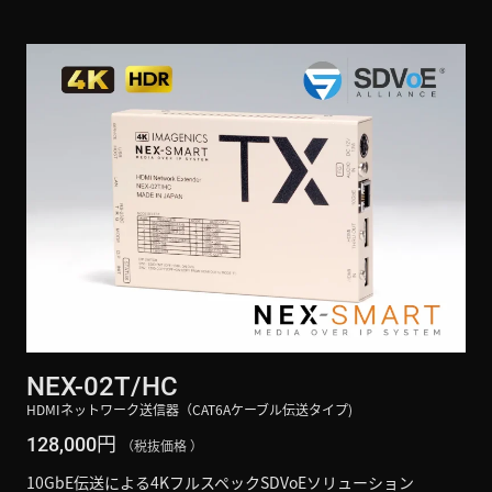
NEX-02T/HC
HDMIネットワーク送信器（CAT6Aケーブル伝送タイプ)
円
128,000
（税抜価格 ）
10GbE伝送による4KフルスペックSDVoEソリューション