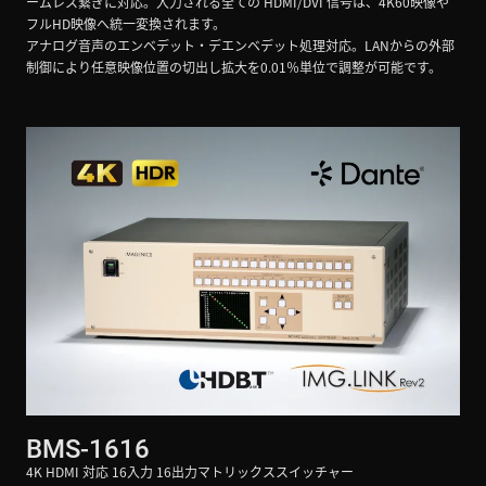
ームレス繋ぎに対応。入力される全ての HDMI/DVI 信号は、4K60映像や
フルHD映像へ統一変換されます。
アナログ音声のエンベデット・デエンベデット処理対応。LANからの外部
制御により任意映像位置の切出し拡大を0.01％単位で調整が可能です。
BMS-1616
4K HDMI 対応 16入力 16出力マトリックススイッチャー