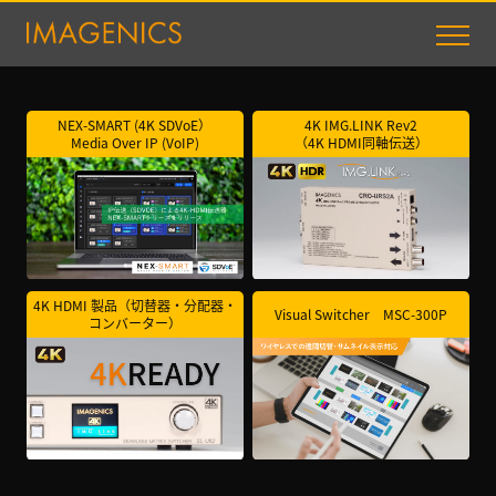
NEX-SMART (4K SDVoE）
4K IMG.LINK Rev2
Media Over IP (VoIP)
（4K HDMI同軸伝送）
4K HDMI 製品（切替器・分配器・
Visual Switcher
MSC-300P
コンバーター）