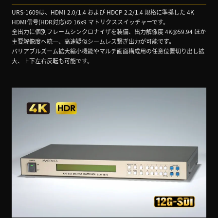
URS-1609は、HDMI 2.0/1.4 および HDCP 2.2/1.4 規格に準拠した 4K
HDMI信号(HDR対応)の 16x9 マトリクススイッチャーです。
全出力に個別フレームシンクロナイザを装備、出力解像度 4K@59.94 ほか
主要解像度へ統一、高速疑似シームレス繋ぎ出力が可能です。
バリアブルズーム拡大縮小機能やマルチ画面構成用の任意位置切り出し拡
大、上下左右反転も可能です。