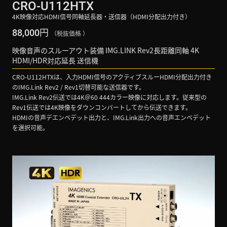
CRO-U112HTX
4K映像対応HDMI信号同軸延長器・送信器（HDMI分配出力付き）
円
88,000
（税抜価格 ）
映像音声のスルーアウト装備 IMG.LINK Rev2長距離同軸 4K
HDMI/HDR対応延長 送信機
CRO-U112HTXは、入力HDMI信号のアクティブスルーHDMI分配出力付き
のIMG.Link Rev2 / Rev1切替可能な送信器です。
IMG.Link Rev2伝送では4K＠60 444カラー映像に対応します。従来型の
Rev1伝送では4K映像をダウンコンバートしてから伝送できます。
HDMIの音声デエンベデット出力と、IMG.Link出力への音声エンベデット
を選択可能。