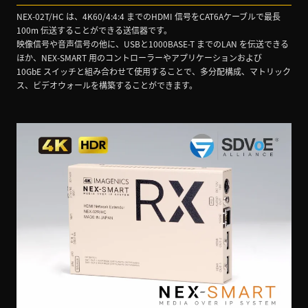
NEX-02T/HC は、4K60/4:4:4 までのHDMI 信号をCAT6Aケーブルで最長
100m 伝送することができる送信器です。
映像信号や音声信号の他に、USBと1000BASE-T までのLAN を伝送できる
ほか、NEX-SMART 用のコントローラーやアプリケーションおよび
10GbE スイッチと組み合わせて使用することで、多分配構成、マトリック
ス、ビデオウォールを構築することができます。