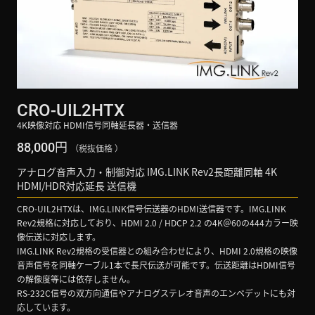
CRO-UIL2HTX
4K映像対応 HDMI信号同軸延長器・送信器
円
88,000
（税抜価格 ）
アナログ音声入力・制御対応 IMG.LINK Rev2長距離同軸 4K
HDMI/HDR対応延長 送信機
CRO-UIL2HTXは、IMG.LINK信号伝送器のHDMI送信器です。IMG.LINK
Rev2規格に対応しており、HDMI 2.0 / HDCP 2.2 の4K＠60の444カラー映
像伝送に対応します。
IMG.LINK Rev2規格の受信器との組み合わせにより、HDMI 2.0規格の映像
音声信号を同軸ケーブル1本で長尺伝送が可能です。伝送距離はHDMI信号
の解像度等には依存しません。
RS-232C信号の双方向通信やアナログステレオ音声のエンベデットにも対
応しています。