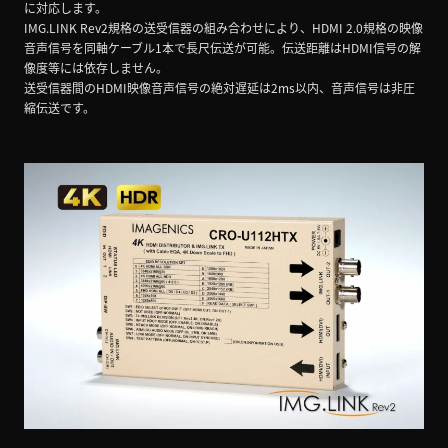
に対応します。
IMG.LINK Rev2規格の送受信器の組み合わせにより、HDMI 2.0規格の映像
音声信号を同軸ケーブル1本で長尺伝送が可能。伝送距離はHDMI信号の解
像度等には依存しません。
送受信器間のHDMI映像音声信号の絶対遅延は2ms以内、音声信号は非圧
縮伝送です。