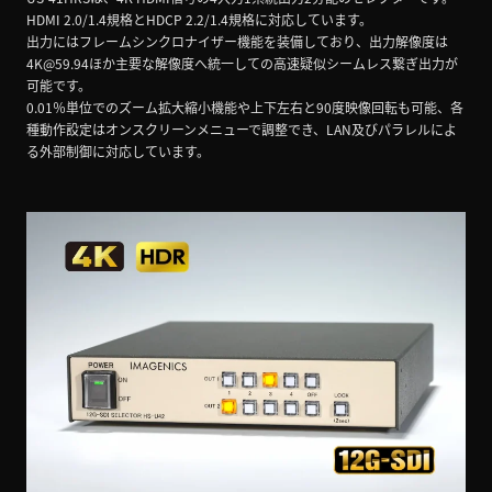
HDMI 2.0/1.4規格とHDCP 2.2/1.4規格に対応しています。
出力にはフレームシンクロナイザー機能を装備しており、出力解像度は
4K@59.94ほか主要な解像度へ統一しての高速疑似シームレス繋ぎ出力が
可能です。
0.01％単位でのズーム拡大縮小機能や上下左右と90度映像回転も可能、各
種動作設定はオンスクリーンメニューで調整でき、LAN及びパラレルによ
る外部制御に対応しています。