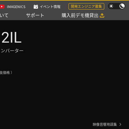
開発エンジニア募集
IMAGENICS
イベント情報
いて
サポート
購入前デモ機貸出
2IL
NK コンバーター
抜価格 ）
映像音響用語集