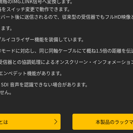
ル規格のIMG.LINK信号へ変換します。
1規格をスイッチ変更で動作できます。
コンバート後に送信されるので、従来型の受信器でもフルHD映像
ります。
ブルイコライザー機能を装備しています。
ーチ動作モードに対応し、同じ同軸ケーブルにて概ね1.5倍の距離を
と、受信器との協調処理によるオンスクリーン・インフォメーシ
エンベデット機能があります。
が SDI 音声を認識できない場合があります。
ません。
k とは
本製品のラックマ