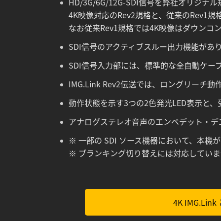
HD/3G/6G/12G-SDI信号を弊社オリジナ
4K映像対応のRev2規格と、従来のRev
なお従来Rev1規格では4K映像はダウン
SDI信号のアクティブスルー出力機能があ
SDI信号入力部には、標準的な全自動ケー
IMG.Link Rev2伝送では、ロングリ
動作状態を示す3つの2色発光LED表示
アナログステレオ音声のエンベデット・デ
※ 一部の SDI ソース機器において、本機
※ ブランキング切り替えには対応してい
4K IMG.Lin