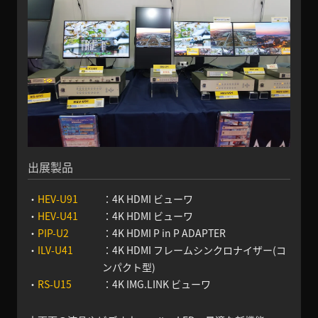
出展製品
・
HEV-U91
：4K HDMI ビューワ
・
HEV-U41
：4K HDMI ビューワ
・
PIP-U2
：4K HDMI P in P ADAPTER
・
ILV-U41
：4K HDMI フレームシンクロナイザー(コ
ンパクト型)
・
RS-U15
：4K IMG.LINK ビューワ