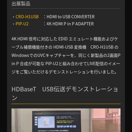
出展製品
・
CRO-H1USB
：HDMI to USB CONVERTER
・
PIP-U2
：4K HDMI P in P ADAPTER
4K HDMI 信号に対応した EDID エミュレート機能およびケ
ーブル補償機能付きの HDMI-USB 変換機 CRO-H1USB の
WindowsでのUVCキャプチャーを、同じく新製品の2画面P
in P 合成が可能な PIP-U2と組み合わせてLIVE配信のイメー
ジをご覧いただけるデモンストレーションを行いました。
HDBaseT USB伝送デモンストレーショ
ン