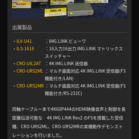
出展製品
・
ILV-U41
：IMG.LINK ビューワ
・
ILS-1616
：16入力16出力 IMG.LINK マトリックス
スイッチャー
・
CRO-UIL2AT
：4K IMG.LINK 送信器
・
CRO-URS2ML
：マルチ画面対応 4K IMG.LINK 受信器(FS
機能付き/LAN)
・
CRO-URS2MR
：マルチ画面対応 4K IMG.LINK 受信器(FS
機能付き/RS-232C)
同軸ケーブル一本で4K60P444のHDMI映像音声と制御を長
距離伝送可能な 4K IMG.LINK Rev2 のFSを搭載した受信
機、CRO-URS2ML、CRO-URS2MRの実機動作デモンスト
レーションを行いました。