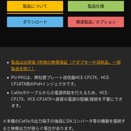
製品について
製品仕様
ダウンロード
関連製品 / オプション
製品は出荷後 3年間の無償保証（アダプターや消耗品、一部
製品を除く）
PU-PH1は、弊社壁プレート送信器HCE-CP1TX、HCE-
CP1ATX用のPoHインジェクタです。
Cat5e/6ケーブルからの電源供給を行えるため、HCE-
CP1TX、HCE-CP1ATXへ直接の電源の配線/接続を不要にでき
ます。
※本機のCat5e/6出力端子の後段にDAコンバータ等の機器を接続す
ると映像出力が揺らぐ場合があります。