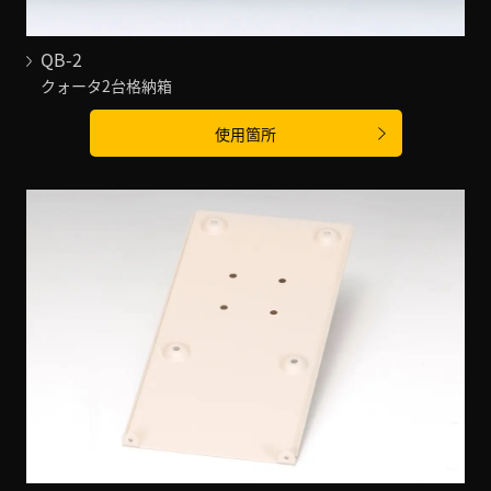
QB-2
クォータ2台格納箱
使用箇所