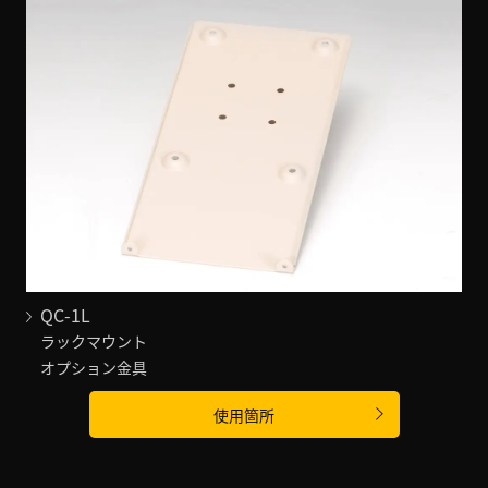
QC-1L
ラックマウント
オプション金具
使用箇所