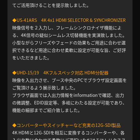
てご活用頂けることを提示致しました。
◆US-41ARS 4K 4x1 HDMI SELECTOR & SYNCHRONIZER
映像信号を２入力し、フレームシンクロナイザ機能によ
る、4K信号の疑似シームレス切替機能を実演致しました。
小型ながらフリーズやフェードの効果もご用途に合わせ選
択できるなど用途に合わせ柔軟に設定が可能な旨、ご好評
をいただきました。
◆UHD-15/19 4Kフルスペック対応 HDMI分配器
映像を入出力させ、ブース中央のPCでブラウザ設定画面を
ご覧頂けるよう展示致しました。
ブラウザ画面では入出力情報をinformationで確認、出力
の微調整、EDID設定等、多岐にわたる設定が可能であり、
機能の細部までご紹介致しました。
◆コンバーターやスイッチャーなど充実の12G-SDI製品
4K HDMIと12G-SDIを相互に変換するコンバーターや、各
入出力数に合わせて柔軟にご選択いただけるマトリクスス