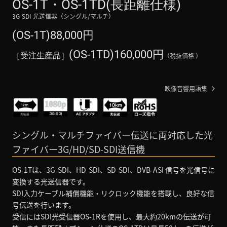
OS-1T・OS-1TD
(長距離仕様)
3G-SDI 光送信器（シングル/マルチ）
(OS-1T)88,000円
円
(OS-1TD)160,000
［受注生産品］
（税抜価格 ）
映像音響用語集
シングル・マルチファイバー伝送に両対応した光
ファイバー3G/HD/SD-SDI送信機
OS-1Tは、3G-SDI、HD-SDI、SD-SDI、DVB-ASI 信号を光信号に
変換する光送信器です。
SDI入力ケーブル補償機能・リクロック機能を搭載し、良好な信
号伝送を行います。
受信にはSDI光受信器OS-1Rを使用し、最大約20kmの伝送が可