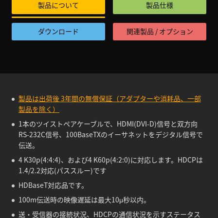
製品について
製品仕様
ダウンロード
関連製品 / オプション
製品は出荷後 3年間の無償保証（アダプターや消耗品、一部
製品を除く）
1本のツイストペアケーブルで、HDMI(DVI-D)信号と双方向
RS-232C信号、100BaseTXのイーサネットをデジタル信号で
伝送。
4 K30p(4:4:4)、および4 K60p(4:2:0)に対応します。HDCPは
1.4/2.2対応(パススルー)です
HDBaseT対応品です。
100m伝送時の映像遅延は最大10μ秒以内。
送・受信器の接続状況、HDCPの通信状況を示すステータス