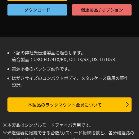
ダウンロード
関連製品 / オプション
下記の弊社光伝送製品に適合します。
適合製品：CRO-FD24TX/RX , OIL-TX/RX , OS-1T/TD/R
電源不要のパッシブ動作です。
はがきサイズのコンパクトボディ、メタルケース採用の堅牢
設計。
本製品のラックマウント金具について
※本製品はシングルモードファイバ専用です。
※光送信器に接続できる台数/カスケード接続段数と、各分岐経路の