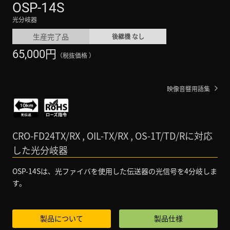
OSP-14S
光分岐器
生産完了品
後継機 なし
円
65,000
（税抜価格 ）
映像音響用語集
CRO-FD24TX/RX , OIL-TX/RX , OS-1T/TD/Rに対応
した光分岐器
OSP-14Sは、光ファイバを使用した伝送器の光信号を4分岐しま
す。
製品について
製品仕様