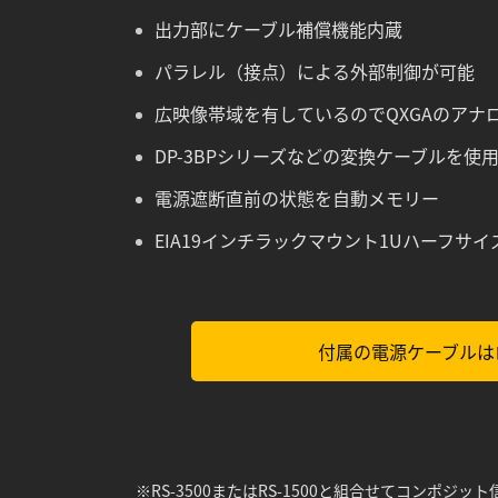
出力部にケーブル補償機能内蔵
パラレル（接点）による外部制御が可能
広映像帯域を有しているのでQXGAのアナ
DP-3BPシリーズなどの変換ケーブルを
電源遮断直前の状態を自動メモリー
EIA19インチラックマウント1Uハーフサイ
付属の電源ケーブルは
※
RS-3500
または
RS-1500
と組合せてコンポジット