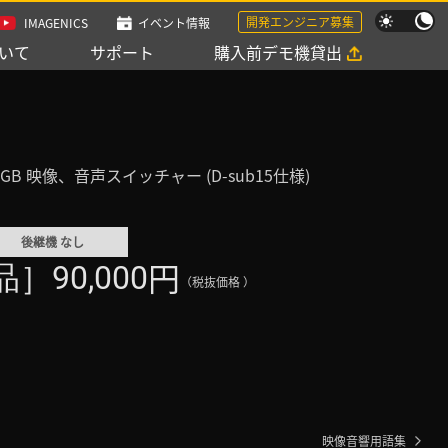
開発エンジニア募集
IMAGENICS
イベント情報
いて
サポート
購入前デモ機貸出
B 映像、音声スイッチャー (D-sub15仕様)
後継機 なし
円
90,000
（税抜価格 ）
映像音響用語集