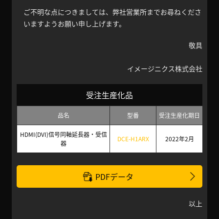
ご不明な点につきましては、弊社営業所までお尋ねくださ
いますようお願い申し上げます。
敬具
イメージニクス株式会社
受注生産化品
品名
型番
受注生産化期日
HDMI(DVI)信号同軸延長器・受信
DCE-H1ARX
2022年2月
器
PDFデータ
以上