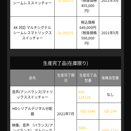
SL-U61/IL
（税抜価格
2021年5月
シームレススイッチャー
455,000
円）
税込価格
4K 対応 マルチシグナル
649,000円
シームレスマトリックス
SL-U62/IL
（税抜価格
2021年5月
スイッチャー
590,000
円）
生産完了品(在庫限り)
生産完了期
生産完了品
品名
後継品型番
日
型番
音声(アンバランス)マトリ
ASX-
なし
ックススイッチャー
128128
HDシリアルデジタル分配
ISD-104A
ISD-104
器
2021年7月
映像、音声 （バランス/ア
SWX-
ンバランス） マトリック
SWX-3232