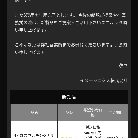
信作です。
また3製品を生産完了とします。 今後の新規ご提案や在庫
払拭の際は、新製品をご提案・ご活用下さいますようお願
い申し上げます。
ご不明な点は弊社営業所までお尋ねくださいますようお願
い申し上げます。
敬具
イメージニクス株式会社
新製品
希望小売価
品名
型番
発売期日
格
税込価格
500,500円
4K 対応 マルチシグナル