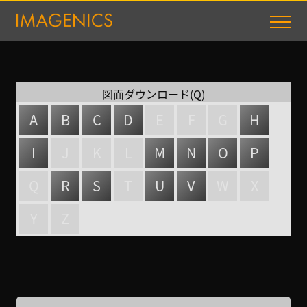
図面ダウンロード(Q)
A
B
C
D
E
F
G
H
I
J
K
L
M
N
O
P
Q
R
S
T
U
V
W
X
Y
Z